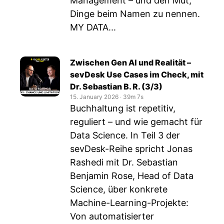
Management – und den Mut,
Dinge beim Namen zu nennen.
MY DATA...
Zwischen Gen AI und Realität –
sevDesk Use Cases im Check, mit
Dr. Sebastian B. R. (3/3)
15. January 2026
‧
39m 7s
Buchhaltung ist repetitiv,
reguliert – und wie gemacht für
Data Science. In Teil 3 der
sevDesk-Reihe spricht Jonas
Rashedi mit Dr. Sebastian
Benjamin Rose, Head of Data
Science, über konkrete
Machine-Learning-Projekte:
Von automatisierter