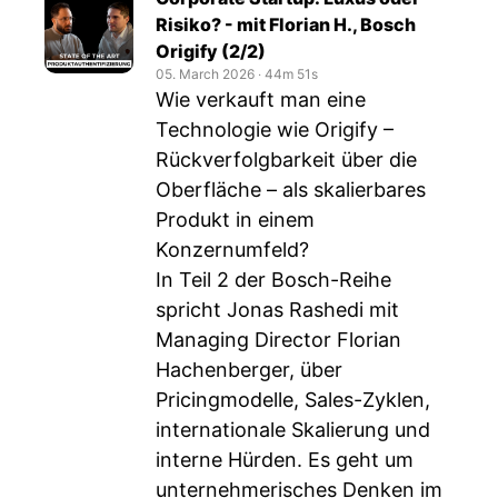
Risiko? - mit Florian H., Bosch
Origify (2/2)
05. March 2026
‧
44m 51s
Wie verkauft man eine
Technologie wie Origify –
Rückverfolgbarkeit über die
Oberfläche – als skalierbares
Produkt in einem
Konzernumfeld?
In Teil 2 der Bosch-Reihe
spricht Jonas Rashedi mit
Managing Director Florian
Hachenberger, über
Pricingmodelle, Sales-Zyklen,
internationale Skalierung und
interne Hürden. Es geht um
unternehmerisches Denken im