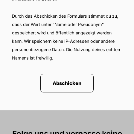
der Firmengeschichte im Datacenter Sales-
Bereich, also auch ein datanahes Thema.
Durch das Abschicken des Formulars stimmst du zu,
00:01:12: Sie hat in den letzten Monaten und
dass der Wert unter "Name oder Pseudonym"
Jahren über vierhundert Kinos aufgenommen
gespeichert wird und öffentlich angezeigt werden
bzw.
kann. Wir speichern keine IP-Adressen oder andere
00:01:18: gesprochen.
personenbezogene Daten. Die Nutzung deines echten
Namens ist freiwillig.
00:01:18: ist mein Stand.
00:01:20: Sie beschäftigt sich nämlich vor allem
mit dem Thema AI Fairness.
Abschicken
00:01:25: Hi Alex!
00:01:28: Wir haben, muss man gestehen im
Vorfeld schon ein bisschen hin und her
diskutiert zum Thema Sport um Chor.
Folge uns und verpasse keine