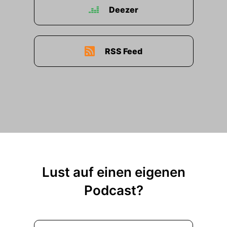
Deezer
00:02:03: Wofür man uns allerdings nicht kennt
ist dass wir auch KI Lösungen rund um unsere
Infrastrukturlösung bauen.
RSS Feed
00:02:10: Also sozusagen als Layer und Top?
00:02:12: Ja und eher so rund um sorglos
Pakete mit zusätzlichen Dienstleistungen.
00:02:18: So bin ich zum Thema Fairness
gekommen!
00:02:22: Was bedeutet Fairness für dich?
Lust auf einen eigenen
00:02:25: Fernis ist eine sehr schwierige
Podcast?
Definition.
00:02:27: Und die direkt am Anfang zu sagen,