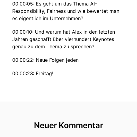
00:00:05: Es geht um das Thema AI-
Responsibility, Fairness und wie bewertet man
es eigentlich im Unternehmen?
00:00:10: Und warum hat Alex in den letzten
Jahren geschafft über vierhundert Keynotes
genau zu dem Thema zu sprechen?
00:00:22: Neue Folgen jeden
00:00:23: Freitag!
00:00:23: In dieser digitalen Welt gibt es einen
speziellen Faktor, der über Erfolg und
Misserfolg entscheidet – Daten.
00:00:30: Doch nur die wenigsten wissen sie für
sich zu nutzen.
Neuer Kommentar
00:00:34: Wer seine Kunden verstehen will, um