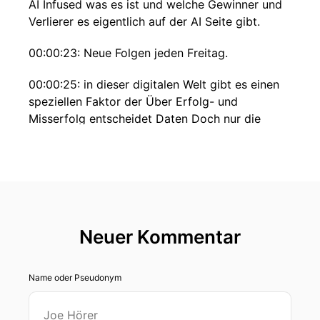
AI Infused was es ist und welche Gewinner und
Verlierer es eigentlich auf der AI Seite gibt.
00:00:23: Neue Folgen jeden Freitag.
00:00:25: in dieser digitalen Welt gibt es einen
speziellen Faktor der Über Erfolg- und
Misserfolg entscheidet Daten Doch nur die
wenigsten wissen sie für sich zu nutzen.
00:00:35: Wer seine Kunden verstehen will, um
ihnen das bieten zu können was sie brauchen
kommt um ein professionelles
Datenmanagement nicht herum.
Neuer Kommentar
00:00:42: Jonas Raschidi interviewt andere
Experten aus den Data Bereichen und zeigt
Name oder Pseudonym
Schritt für Schritt wie genau das funktioniert.
00:00:55: Bernard ich spreche mit dir weil du