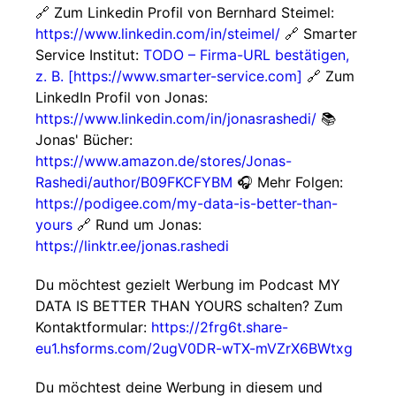
🔗 Zum Linkedin Profil von Bernhard Steimel:
https://www.linkedin.com/in/steimel/
🔗 Smarter
Service Institut:
TODO – Firma-URL bestätigen,
z. B. [https://www.smarter-service.com]
🔗 Zum
LinkedIn Profil von Jonas:
https://www.linkedin.com/in/jonasrashedi/
📚
Jonas' Bücher:
https://www.amazon.de/stores/Jonas-
Rashedi/author/B09FKCFYBM
🎧 Mehr Folgen:
https://podigee.com/my-data-is-better-than-
yours
🔗 Rund um Jonas:
https://linktr.ee/jonas.rashedi
Du möchtest gezielt Werbung im Podcast MY
DATA IS BETTER THAN YOURS schalten? Zum
Kontaktformular:
https://2frg6t.share-
eu1.hsforms.com/2ugV0DR-wTX-mVZrX6BWtxg
Du möchtest deine Werbung in diesem und