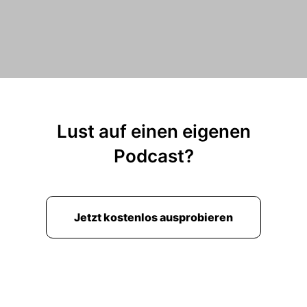
schwimmen.
00:02:17: Hundert achtzig Kilometer Radfahren.
00:02:19: Zweiundvierzig Kilometer laufen und
das jeden Tag kommen.
00:02:21: was Wolle für vier Monate?
Lust auf einen eigenen
00:02:23: Das war der Weltrekord Und ich habe
Podcast?
das natürlich nicht wie jetzt einen in irgendwie
neun Stunden gemacht, sondern ich hab im
Schnitt mit allem drum und dran vierzehn
Stunden am Tag gebraucht.
Jetzt kostenlos ausprobieren
00:02:33: Und dann diese Mengen an Essen zu
konsumieren ist die größte Herausforderung
weil es gibt viele Leute die haben bei einem
Ironman Magenprobleme.