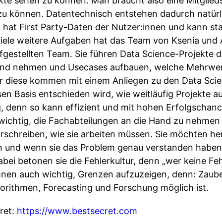
e sehen zu können. Man braucht also eine Mitglieds
 zu können. Datentechnisch entstehen dadurch natürli
 hat First Party-Daten der Nutzer:innen und kann st
viele weitere Aufgaben hat das Team von Ksenia und 
ufgestellten Team. Sie führen Data Science-Projekte d
and nehmen und Usecases aufbauen, welche Mehrwert
r diese kommen mit einem Anliegen zu den Data Scien
en Basis entschieden wird, wie weitläufig Projekte 
ig, denn so kann effizient und mit hohen Erfolgschan
 wichtig, die Fachabteilungen an die Hand zu nehmen 
orschreiben, wie sie arbeiten müssen. Sie möchten he
en und wenn sie das Problem genau verstanden haben,
ei betonen sie die Fehlerkultur, denn „wer keine Feh
 ihnen auch wichtig, Grenzen aufzuzeigen, denn: Zaub
gorithmen, Forecasting und Forschung möglich ist.
ret:
https://www.bestsecret.com