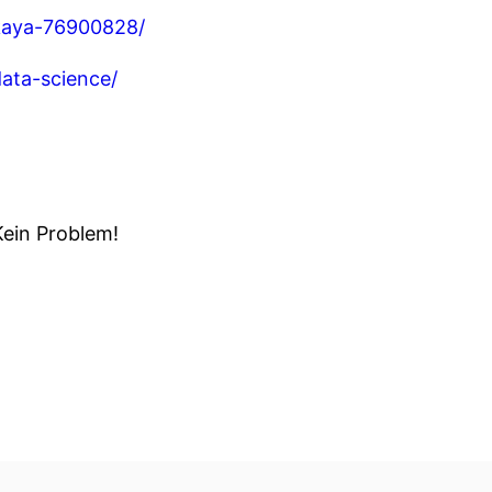
skaya-76900828/
data-science/
Kein Problem!