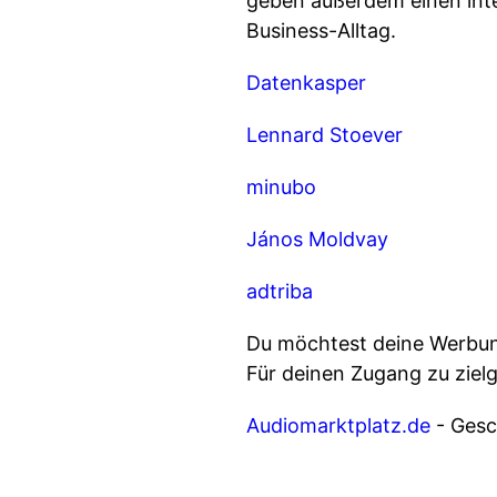
geben außerdem einen inte
Business-Alltag.
Datenkasper
Lennard Stoever
minubo
János Moldvay
adtriba
Du möchtest deine Werbung
Für deinen Zugang zu ziel
Audiomarktplatz.de
- Gesch