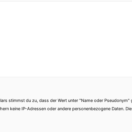
e Länder das wäre dann bei euch ja auch der Fall des
 Teil der Länder bei uns ist so aufgeteilt dass wir a
reich und halte osteuropäischen Ländern betreuende
e Slowakei
nnerhalb der anderen Länder in den og noch aktiv is
e Teams vor Ort die sich Darms nackt ihn kümmern
it Web Analytics zu tun hat steuern wir für alle Dom
gen Teams aus den Ländern NL vendida zum Selfservi
 mit dem jetzt direkt am Standort zusammenarbeiten 
ars stimmst du zu, dass der Wert unter "Name oder Pseudonym" ge
alysen und alle Fragestellungen die sich da ergeben
chern keine IP-Adressen oder andere personenbezogene Daten. D