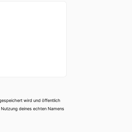
 oder
us dem Jahr zentralen units
 unterscheiden dann
t wie z.b. Polen oder
ains und sind da eben auch
ce und versuchen soeben
aber auch für die Kollegen
speichert wird und öffentlich
ie Nutzung deines echten Namens