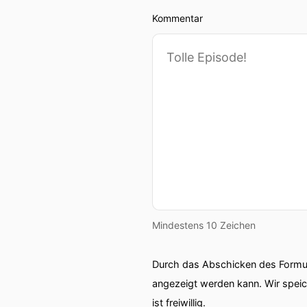
Kommentar
00:01:06: Was für Maßnahm
00:01:10: Und wo geht die 
00:01:14: Das sind alles T
besprechen.
00:01:25: Herzlich willko
00:01:27: Better than your
00:01:28: Schön, dass ihr 
Mindestens 10 Zeichen
00:01:30: Heute die viert
Strategie bis zu untersch
Durch das Abschicken des Formul
angezeigt werden kann. Wir spei
00:01:41: Heute spreche ic
ist freiwillig.