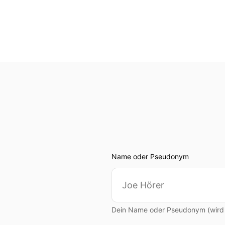
00:00:35: Wie kriege ich e
Mail aussieht.
00:00:40: Erst mal so ein
00:00:44: Wie kriege ich da
00:00:46: Wie schütze ich
Unternehmen bewege?
00:00:51: Welche Daten, w
Name oder Pseudonym
00:00:54: Und sich darüber 
wie groß ich bin.
00:00:59: Das wäre so mein
Dein Name oder Pseudonym (wird ö
00:01:02: Wie wichtig ist 