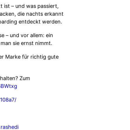
 ist – und was passiert,
tacken, die nachts erkannt
boarding entdeckt werden.
 – und vor allem: ein
n man sie ernst nimmt.
Marke für richtig gute
halten? Zum
X6BWtxg
9108a7/
s.rashedi