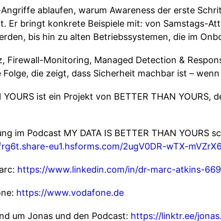
-Angriffe ablaufen, warum Awareness der erste Schritt
. Er bringt konkrete Beispiele mit: von Samstags-At
werden, bis hin zu alten Betriebssystemen, die im On
z, Firewall-Monitoring, Managed Detection & Response
e Folge, die zeigt, dass Sicherheit machbar ist – wen
OURS ist ein Projekt von BETTER THAN YOURS, der 
bung im Podcast MY DATA IS BETTER THAN YOURS sc
/2frg6t.share-eu1.hsforms.com/2ugV0DR-wTX-mVZr
arc:
https://www.linkedin.com/in/dr-marc-atkins-66
one:
https://www.vodafone.de
rund um Jonas und den Podcast:
https://linktr.ee/jona