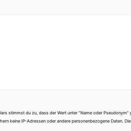
en gibt es, um sich erfolgreich abzusichern?
Reise eigentlich in der Zukunft hin?
hemen, die ich mit dem lieben Mark von Vodafone in d
mmen zu myDaters.
s, der Data Podcast.
eingeschalten habt.
e und somit letzte Folge mit Vodafone gemeinsam, u
iedlichen Themen im Deep Dive zu beleuchten.
ars stimmst du zu, dass der Wert unter "Name oder Pseudonym" ge
chern keine IP-Adressen oder andere personenbezogene Daten. D
h mir im lieben Mark.