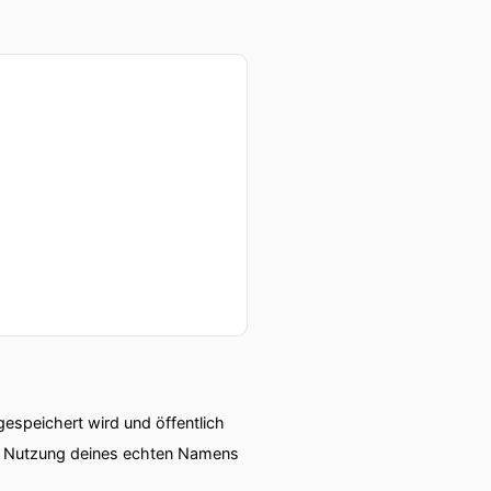
er heutigen Folge
m das ganze Thema von der
speichert wird und öffentlich
ie Nutzung deines echten Namens