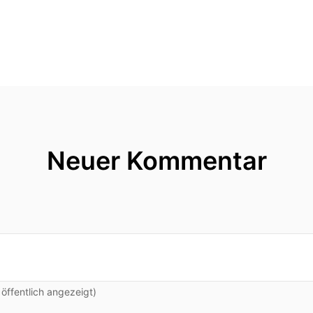
s hin, dass meine User sich so verhalten, dass sie auc
 bisschen das Thema sich bewusst machen.
s vielleicht hin?
 mich, wenn ich mich in meinen Geräten einlogge, mic
Neuer Kommentar
ie gehe ich mit Daten um?
zu unterhalten, ist super wichtig, egal in welcher Bra
 Rat, also Securities ist Teamwork.
ffentlich angezeigt)
eigentlich das Thema Cybersecurity für den Mittelstan