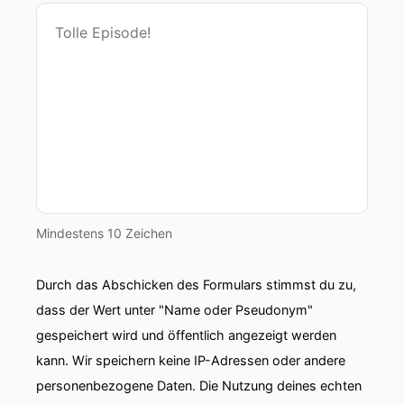
00:00:35: Wer seine Kunden verstehen will, um
ihnen das bieten zu können,
00:00:38: was sie brauchen, kommt um ein
professionelles Datenmanagement nicht
00:00:41: herum.
00:00:42: Jonas Rashidi interviewt
00:00:43: andere
Mindestens 10 Zeichen
00:00:44: Experten aus den Datenbereichen und
Durch das Abschicken des Formulars stimmst du zu,
zeigt
dass der Wert unter "Name oder Pseudonym"
00:00:46: Schritt für Schritt, wie genau das
gespeichert wird und öffentlich angezeigt werden
funktioniert.
kann. Wir speichern keine IP-Adressen oder andere
personenbezogene Daten. Die Nutzung deines echten
00:00:54: Herzlich willkommen, mir gegenüber