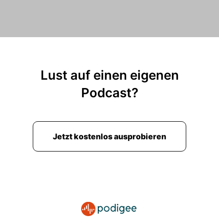
00:01:46: Ja, sehr gerne.
00:01:48: Also ich bin David, ich bin der CEO
und Co-Foundar oder einer der vier Co-Foundar
von Databots.
Lust auf einen eigenen
00:01:55: Wir sind ein Start-up, wir sind letztes
Podcast?
Jahr gestartet.
00:01:59: mit einem Vierer Gründerteam.
Jetzt kostenlos ausprobieren
00:02:02: Ich bringe so ein bisschen eher die,
ich würde sagen, BWL Sicht auf die Dinge.
00:02:06: Ich habe klassisch BWL studiert, habe
danach auch im Consulting BI Themen gemacht.
00:02:12: Also so ganz klassisch Data Analytics