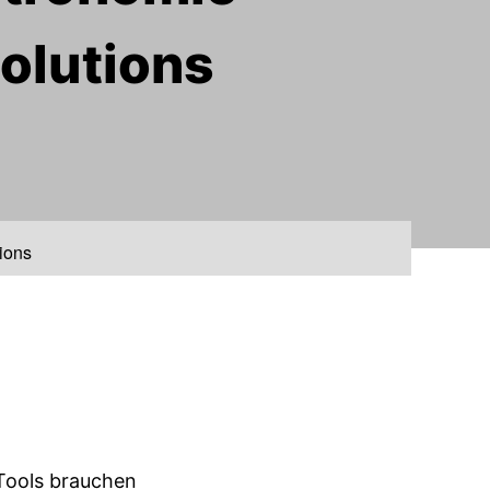
solutions
tions
 Tools brauchen