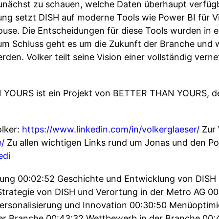
nächst zu schauen, welche Daten überhaupt verfügba
ng setzt DISH auf moderne Tools wie Power BI für Vi
use. Die Entscheidungen für diese Tools wurden in
um Schluss geht es um die Zukunft der Branche und w
en. Volker teilt seine Vision einer vollständig vern
YOURS ist ein Projekt von BETTER THAN YOURS, de
olker:
https://www.linkedin.com/in/volkerglaeser/
Zur 
/
Zu allen wichtigen Links rund um Jonas und den Po
edi
ung 00:02:52 Geschichte und Entwicklung von DISH 00
Strategie von DISH und Verortung in der Metro AG 0
ersonalisierung und Innovation 00:30:50 Menüoptimi
er Branche 00:43:32 Wettbewerb in der Branche 00: