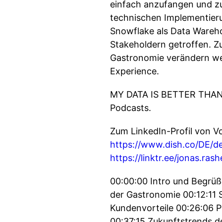
einfach anzufangen und zu
technischen Implementieru
Snowflake als Data Wareho
Stakeholdern getroffen. Z
Gastronomie verändern werd
Experience.
MY DATA IS BETTER THAN 
Podcasts.
Zum LinkedIn-Profil von V
https://www.dish.co/DE/de
https://linktr.ee/jonas.rash
00:00:00 Intro und Begrüß
der Gastronomie 00:12:11 
Kundenvorteile 00:26:06 P
00:37:15 Zukunftstrends d