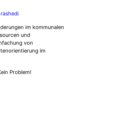
s.rashedi
orderungen im kommunalen
ssourcen und
infachung von
atenorientierung im
Kein Problem!