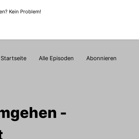
en? Kein Problem!
Startseite
Alle Episoden
Abonnieren
mgehen -
t