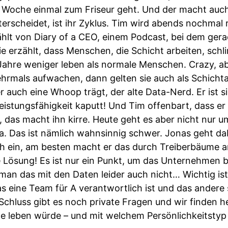
de Woche einmal zum Friseur geht. Und der macht auc
terscheidet, ist ihr Zyklus. Tim wird abends nochmal 
hlt von Diary of a CEO, einem Podcast, bei dem gera
e erzählt, dass Menschen, die Schicht arbeiten, sch
Jahre weniger leben als normale Menschen. Crazy, 
rmals aufwachen, dann gelten sie auch als Schichta
 auch eine Whoop trägt, der alte Data-Nerd. Er ist si
istungsfähigkeit kaputt! Und Tim offenbart, dass er 
 das macht ihn kirre. Heute geht es aber nicht nur u
 Das ist nämlich wahnsinnig schwer. Jonas geht da
ch ein, am besten macht er das durch Treiberbäume an
die Lösung! Es ist nur ein Punkt, um das Unternehmen
man das mit den Daten leider auch nicht… Wichtig ist
s eine Team für A verantwortlich ist und das andere 
Schluss gibt es noch private Fragen und wir finden h
e leben würde – und mit welchem Persönlichkeitstyp