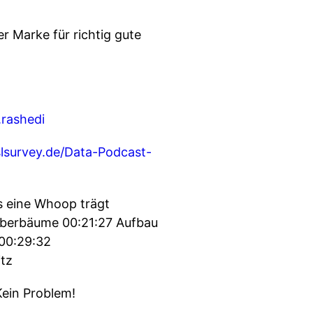
Marke für richtig gute
s.rashedi
sslsurvey.de/Data-Podcast-
s eine Whoop trägt
eiberbäume 00:21:27 Aufbau
 00:29:32
itz
Kein Problem!