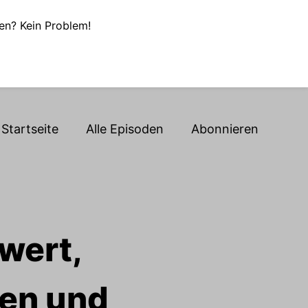
en? Kein Problem!
Startseite
Alle Episoden
Abonnieren
wert,
len und