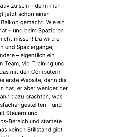
eativ zu sein – denn man
gt jetzt schon einen
m Balkon gemacht. Wie ein
hat – und beim Spazieren
nicht missen! Da wird er
rn und Spaziergänge,
dere – eigentlich ein
in Team, viel Training und
e das mit den Computern
ie erste Website, dann die
an hat, er aber weniger der
 dann dazu brachten, was
gsfachangestellten – und
mit Steuern und
ics-Bereich und startete
as keinen Stillstand gibt