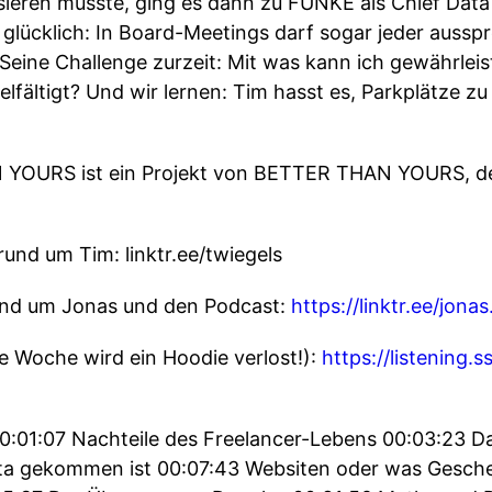
eren musste, ging es dann zu FUNKE als Chief Data O
 glücklich: In Board-Meetings darf sogar jeder ausspr
eine Challenge zurzeit: Mit was kann ich gewährleis
fältigt? Und wir lernen: Tim hasst es, Parkplätze z
OURS ist ein Projekt von BETTER THAN YOURS, der 
rund um Tim: linktr.ee/twiegels
rund um Jonas und den Podcast:
https://linktr.ee/jona
 Woche wird ein Hoodie verlost!):
https://listening.
0:01:07 Nachteile des Freelancer-Lebens 00:03:23 
ta gekommen ist 00:07:43 Websiten oder was Gesche