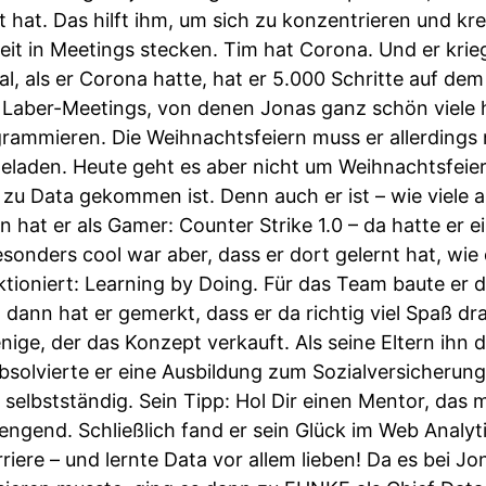
hat. Das hilft ihm, um sich zu konzentrieren und kr
eit in Meetings stecken. Tim hat Corona. Und er krie
al, als er Corona hatte, hat er 5.000 Schritte auf de
ie Laber-Meetings, von denen Jonas ganz schön viele 
rammieren. Die Weihnachtsfeiern muss er allerdings 
eladen. Heute geht es aber nicht um Weihnachtsfeie
u Data gekommen ist. Denn auch er ist – wie viele an
 hat er als Gamer: Counter Strike 1.0 – da hatte er e
onders cool war aber, dass er dort gelernt hat, wi
nktioniert: Learning by Doing. Für das Team baute er d
 dann hat er gemerkt, dass er da richtig viel Spaß dr
enige, der das Konzept verkauft. Als seine Eltern ihn
bsolvierte er eine Ausbildung zum Sozialversicherun
selbstständig. Sein Tipp: Hol Dir einen Mentor, das 
ngend. Schließlich fand er sein Glück im Web Analyt
iere – und lernte Data vor allem lieben! Da es bei Jon