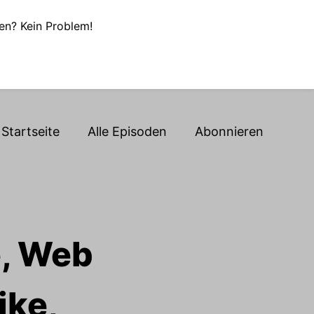
en? Kein Problem!
Startseite
Alle Episoden
Abonnieren
e, Web
ike,