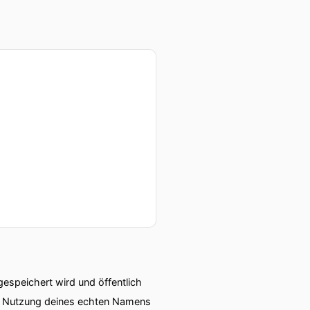
das Thema Business
ale hat oder ja.
agen ausbauen aber ich
r fangen eigentlich sehr
 also größere wir nennen
speichert wird und öffentlich
ie Nutzung deines echten Namens