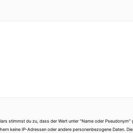
s so
von Unternehmen eigentlich anschauen wo steht da 
muss man vielleicht auch ein bisschen unterscheiden
gence Center mit den Anforderungen die man fürs digit
rinzip kann man das auch auf die Offline-Welt sozus
ste logische Schritt sozusagen immer dass man also wi
bei so Business Intelligence.
 weil da eigentlich der größte.
 und auch sehr schnell agiert werden muss das heißt
ars stimmst du zu, dass der Wert unter "Name oder Pseudonym" ge
chern keine IP-Adressen oder andere personenbezogene Daten. D