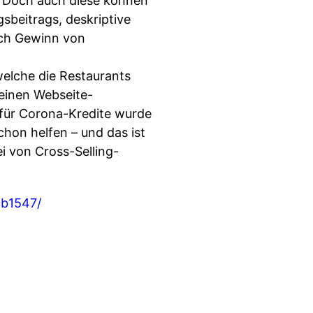
n. Doch auch diese können
sbeitrags, deskriptive
uch Gewinn von
welche die Restaurants
einen Webseite-
g für Corona-Kredite wurde
chon helfen – und das ist
ei von Cross-Selling-
6b1547/