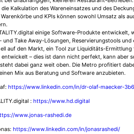
cht bei unabhängigen, kleineren Restaurant-Betriebe
n die Kalkulation des Wareneinsatzes und des Deckung
che Warenkörbe und KPIs können sowohl Umsatz als a
rn.
LITY.digital einige Software-Produkte entwickelt, 
ry- und Take Away-Lösungen, Reservierungstools und 
ell auf den Markt, ein Tool zur Liquiditäts-Ermittlun
ntwickelt – dies ist dann nicht perfekt, kann aber s
 steht dabei ganz weit oben. Die Metro profitiert dab
einen Mix aus Beratung und Software anzubieten.
laf:
https://www.linkedin.com/in/dr-olaf-maecker-3b
ITY.digital :
https://www.hd.digital
ttps://www.jonas-rashedi.de
onas:
https://www.linkedin.com/in/jonasrashedi/