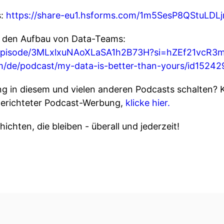
s:
https://share-eu1.hsforms.com/1m5SesP8QStuLDL
r den Aufbau von Data-Teams:
om/episode/3MLxlxuNAoXLaSA1h2B73H?si=hZEf21v
om/de/podcast/my-data-is-better-than-yours/id152
 in diesem und vielen anderen Podcasts schalten? 
gerichteter Podcast-Werbung,
klicke hier.
ichten, die bleiben - überall und jederzeit!