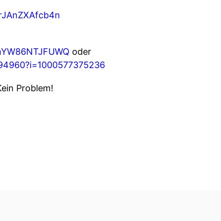
jrJAnZXAfcb4n
cR3mYW86NTJFUWQ
oder
4294960?i=1000577375236
Kein Problem!